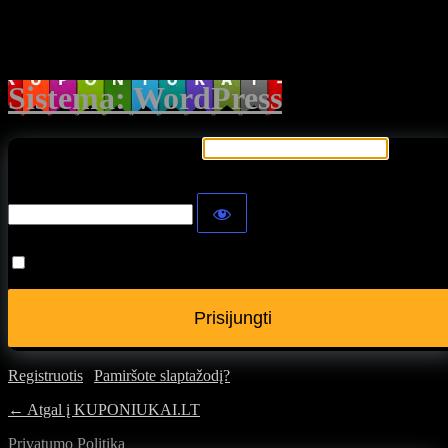
Prisijungti
Sistema: WordPress
Vartotojo vardas arba el.paštas
Slaptažodis
Prisiminti duomenis
Registruotis
|
Pamiršote slaptažodį?
← Atgal į KUPONIUKAI.LT
Privatumo Politika