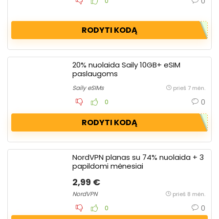
0
0
RODYTI KODĄ
20% nuolaida Saily 10GB+ eSIM
paslaugoms
Saily eSIMs
prieš 7 mėn.
0
0
RODYTI KODĄ
NordVPN planas su 74% nuolaida + 3
papildomi mėnesiai
2,99 €
NordVPN
prieš 8 mėn.
0
0