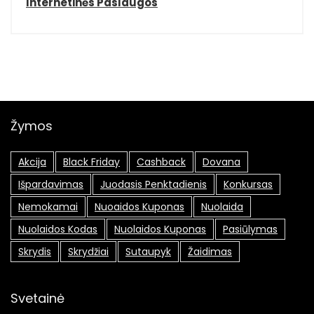
Internetinės Paslaugos
Žymos
Akcija
Black Friday
Cashback
Dovana
Išpardavimas
Juodasis Penktadienis
Konkursas
Nemokamai
Nuoaidos Kuponas
Nuolaida
Nuolaidos Kodas
Nuolaidos Kuponas
Pasiūlymas
Skrydis
Skrydžiai
Sutaupyk
Žaidimas
Svetainė