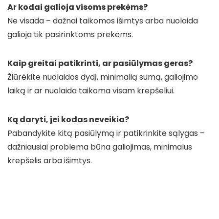
Ar kodai galioja visoms prekėms?
Ne visada – dažnai taikomos išimtys arba nuolaida
galioja tik pasirinktoms prekėms.
Kaip greitai patikrinti, ar pasiūlymas geras?
Žiūrėkite nuolaidos dydį, minimalią sumą, galiojimo
laiką ir ar nuolaida taikoma visam krepšeliui.
Ką daryti, jei kodas neveikia?
Pabandykite kitą pasiūlymą ir patikrinkite sąlygas –
dažniausiai problema būna galiojimas, minimalus
krepšelis arba išimtys.