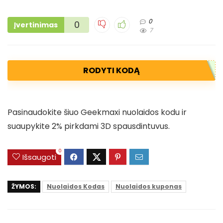
0
0
Įvertinimas
7
RODYTI KODĄ
Pasinaudokite šiuo Geekmaxi nuolaidos kodu ir
suaupykite 2% pirkdami 3D spausdintuvus.
0
Išsaugoti
ŽYMOS:
Nuolaidos Kodas
Nuolaidos kuponas