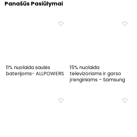
Panašūs Pasiūlymai
11% nuolaida saulės
15% nuolaida
baterijoms- ALLPOWERS
televizoriams ir garso
įrenginiams – Samsung