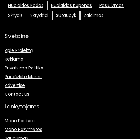
Nuolaidos Kodas
Nuolaidos Kuponas
Pasiūlymas
Skrydis
Skrydžiai
Sutaupyk
Žaidimas
Svetainė
Apie Projektą
Reklama
Privatumo Politika
Parašykite Mums
Advertise
Contact Us
Lankytojams
Mano Paskyra
Mano Pažymėtos
Saugumas