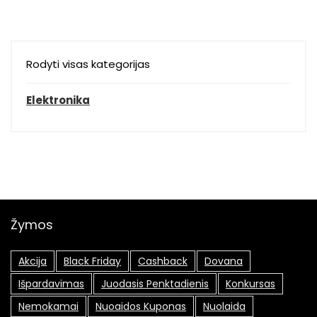
Rodyti visas kategorijas
Elektronika
Žymos
Akcija
Black Friday
Cashback
Dovana
Išpardavimas
Juodasis Penktadienis
Konkursas
Nemokamai
Nuoaidos Kuponas
Nuolaida