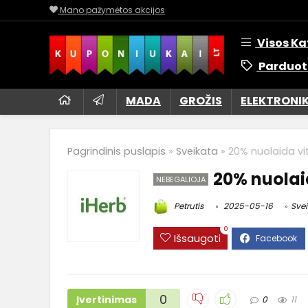
Mano pažymėtos akcijos
Visos Ka
Parduot
MADA
GROŽIS
ELEKTRONI
Pagrindinis puslapis
»
Sveikata
»
20% nuolaida vi
20% nuolai
NEBEGALIOJA
Petrutis
2025-05-16
Svei
0
Išsaugoti
0
Įvertinimas
0
11