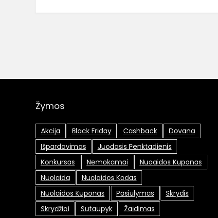
Žymos
Akcija
Black Friday
Cashback
Dovana
Išpardavimas
Juodasis Penktadienis
Konkursas
Nemokamai
Nuoaidos Kuponas
Nuolaida
Nuolaidos Kodas
Nuolaidos Kuponas
Pasiūlymas
Skrydis
Skrydžiai
Sutaupyk
Žaidimas