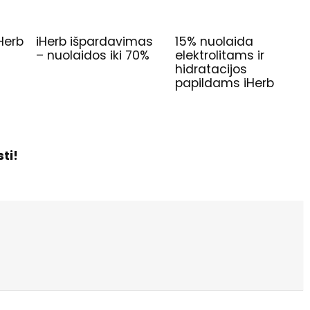
iHerb
iHerb išpardavimas
15% nuolaida
– nuolaidos iki 70%
elektrolitams ir
hidratacijos
papildams iHerb
ti!