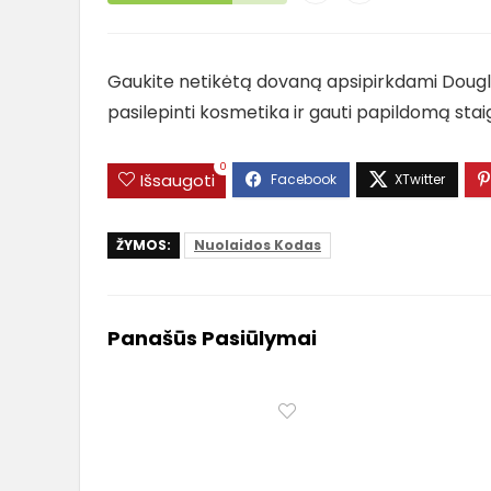
Gaukite netikėtą dovaną apsipirkdami Dougla
pasilepinti kosmetika ir gauti papildomą st
0
Išsaugoti
ŽYMOS:
Nuolaidos Kodas
Panašūs Pasiūlymai