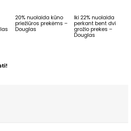
20% nuolaida kūno
Iki 22% nuolaida
priežiūros prekėms –
perkant bent dvi
las
Douglas
grožio prekes –
Douglas
ti!