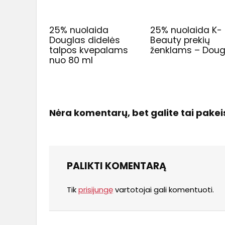
25% nuolaida
25% nuolaida K-
Douglas didelės
Beauty prekių
talpos kvepalams
ženklams – Doug
nuo 80 ml
Nėra komentarų, bet galite tai pakeis
PALIKTI KOMENTARĄ
Tik
prisijungę
vartotojai gali komentuoti.