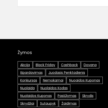
Žymos
Akcija
Black Friday
Cashback
Dovana
Išpardavimas
Juodasis Penktadienis
Konkursas
Nemokamai
Nuoaidos Kuponas
Nuolaida
Nuolaidos Kodas
Nuolaidos Kuponas
Pasiūlymas
Skrydis
Skrydžiai
Sutaupyk
Žaidimas