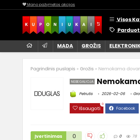
Mano pažymėtos akcijos
Visos Ka
Parduot
MADA
GROŽIS
ELEKTRONI
Pagrindinis puslapis
»
Grožis
»
Nemokama dovana
Nemokama 
NEBEGALIOJA
Petrutis
2026-02-06
Gro
0
Išsaugoti
0
Įvertinimas
0
78