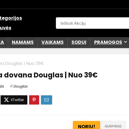
tegorijos
uvės
KA
NAMAMS
VAIKAMS
SODUI
PRAMOGOS
 Douglas | Nuo 39€
dovana Douglas | Nuo 39€
žis
Douglas
NORIU!
SURPRISE