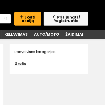
Įkelti
Prisijungti /
akciją
Registruotis
KELIAVIMAS
AUTO/MOTO
ŽAIDIMAI
Rodyti visas kategorijas
Grožis