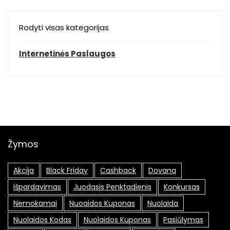
Rodyti visas kategorijas
Internetinės Paslaugos
Žymos
Akcija
Black Friday
Cashback
Dovana
Išpardavimas
Juodasis Penktadienis
Konkursas
Nemokamai
Nuoaidos Kuponas
Nuolaida
Nuolaidos Kodas
Nuolaidos Kuponas
Pasiūlymas