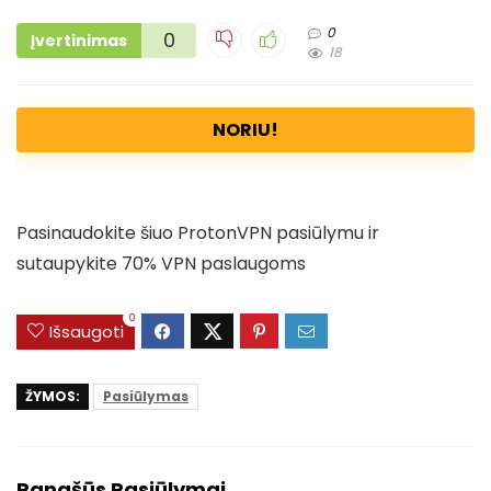
0
0
Įvertinimas
18
NORIU!
Pasinaudokite šiuo ProtonVPN pasiūlymu ir
sutaupykite 70% VPN paslaugoms
0
Išsaugoti
ŽYMOS:
Pasiūlymas
Panašūs Pasiūlymai