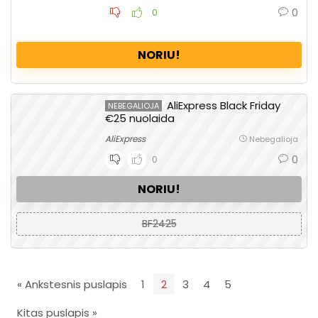
0
0
NORIU!
AliExpress Black Friday
NEBEGALIOJA
€25 nuolaida
AliExpress
Nebegalioja
0
0
NORIU!
BF2425
« Ankstesnis puslapis
1
2
3
4
5
Kitas puslapis »