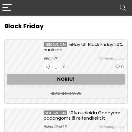
Black Friday
eBay UK Black Friday 20%
NEBEGALIOJA
nuolaida
eBay UK
Nebegalioja
0
0
NORIU!
BLACKFRIDAY20
10% nuolaida Goodyear
NEBEGALIOJA
padangoms iš reifendirekt.lt
ReifenDirekt.lt
Nebegalioja