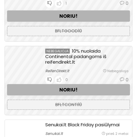
0
1
NORIU!
BFLTGOOD10
10% nuolaida
NEBEGALIOJA
Continental padangoms iš
reifendirekt.lt
ReifenDirekt.lt
Nebegalioja
0
0
NORIU!
BFLTCONTI10
Senukai.lt Black Friday pasiūlymai
Senukai.lt
prieš 2 metai