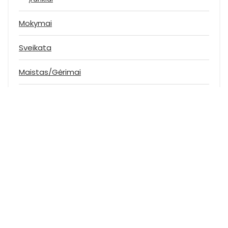
Mokymai
Sveikata
Maistas/Gėrimai
Sportas
Žymos
Akcija
Black Friday
Cashback
Dovana